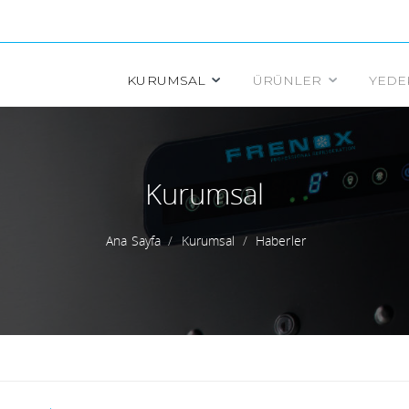
KURUMSAL
ÜRÜNLER
YEDE
NEDEN FRENOX?
DIKEY BUZDOLAPLARI
YATAY BUZDOLAPLARI
KALITE POLITIKAMIZ
Kurumsal
MISYON VE VIZYON
BLAST FREEZER
MAKE UP BUZDOLAPLARI
HAKKIMIZDA
Ana Sayfa
Kurumsal
Haberler
SERTIFIKALAR
CIHAZ ALTI BUZDOLAPLARI
VITRIN TIPI
HABERLER
ÖZEL ÜRÜNLER
SOĞUTMA ÜNITELERI