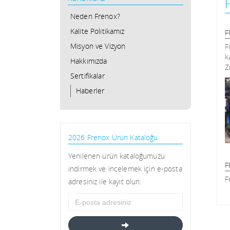
Neden Frenox?
Kalite Politikamız
F
Misyon ve Vizyon
F
k
Hakkımızda
Z
Sertifikalar
Haberler
2026 Frenox Ürün Kataloğu
Yenilenen ürün kataloğumuzu
F
indirmek ve incelemek için e-posta
F
adresiniz ile kayıt olun.