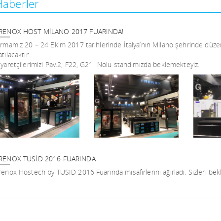
Haberler
RENOX HOST MİLANO 2017 FUARINDA!
irmamız 20 – 24 Ekim 2017 tarihlerinde İtalya’nın Milano şehrinde d
atılacaktır.
iyaretçilerimizi Pav.2, F22, G21 Nolu standımızda beklemekteyiz.
RENOX TUSİD 2016 FUARINDA
renox Hostech by TUSID 2016 Fuarında misafirlerini ağırladı. Sizleri bekl