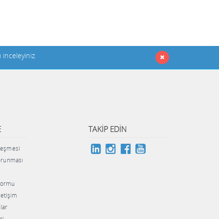
ı inceleyiniz
.
E
TAKIP EDIN
zleşmesi
Korunması
 Formu
İletişim
lar
ri