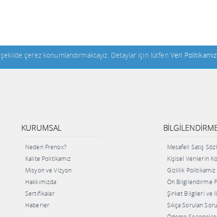
n şekilde çerez konumlandırmaktayız. Detaylar için lütfen
Veri Politikamız
KURUMSAL
BILGILENDIRM
Neden Frenox?
Mesafeli Satış Sö
Kalite Politikamız
Kişisel Verilerin 
Misyon ve Vizyon
Gizlilik Politikamız
Hakkımızda
Ön Bilgilendirme
Sertifikalar
Şirket Bilgileri ve 
Haberler
Sıkça Sorulan Soru
Ödeme Seçenekle