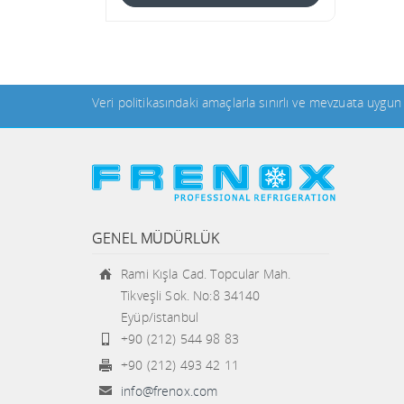
Veri politikasındaki amaçlarla sınırlı ve mevzuata uygu
GENEL MÜDÜRLÜK
Rami Kışla Cad. Topcular Mah.
Tikveşli Sok. No:8 34140
Eyüp/istanbul
+90 (212) 544 98 83
+90 (212) 493 42 11
info@frenox.com