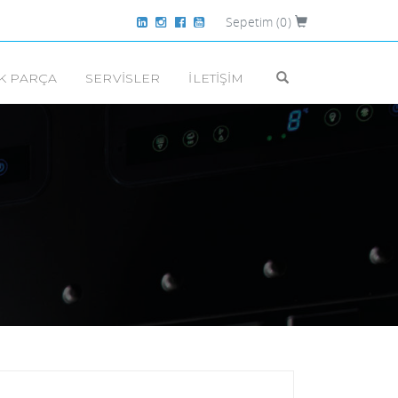
Sepetim
(0)
K PARÇA
SERVISLER
İLETIŞIM
BAR TIPI BUZDOLAPLARI
DRY AGE BUZDOLAPLARI
SOĞUK ODALAR
AKSESUARLAR