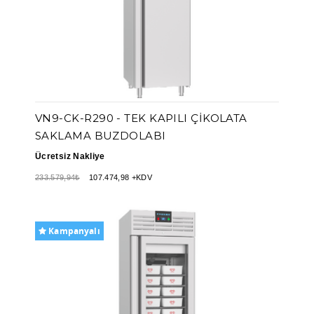
VN9-CK-R290 - TEK KAPILI ÇIKOLATA
SAKLAMA BUZDOLABI
Ücretsiz Nakliye
233.579,94₺
107.474,98 +KDV
Kampanyalı