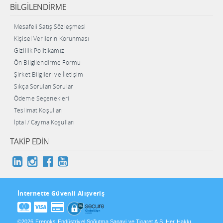
BILGILENDIRME
Mesafeli Satış Sözleşmesi
Kişisel Verilerin Korunması
Gizlilik Politikamız
Ön Bilgilendirme Formu
Şirket Bilgileri ve İletişim
Sıkça Sorulan Sorular
Ödeme Seçenekleri
Teslimat Koşulları
İptal / Cayma Koşulları
TAKIP EDIN
İnternette Güvenli Alışveriş
©2026 Frenoks Endüstriyel Soğutma Sanayi ve Ticaret A.Ş. Her Hakkı