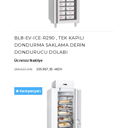
BL8-EV-ICE-R290 , TEK KAPILI
DONDURMA SAKLAMA DERIN
DONDURUCU DOLABI
Ücretsiz Nakliye
299.527,04₺
135.967,35 +KDV
Kampanyalı