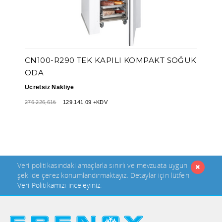
CN100-R290 TEK KAPILI KOMPAKT SOĞUK
ODA
Ücretsiz Nakliye
276.226,61₺
129.141,09 +KDV
Veri politikasındaki amaçlarla sınırlı ve mevzuata uygun
şekilde çerez konumlandırmaktayız. Detaylar için lütfen
Veri Politikamızı inceleyiniz
.