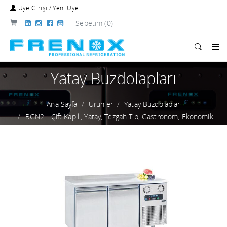
Üye Girişi / Yeni Üye
Sepetim
(0)
Yatay Buzdolapları
Ana Sayfa
Ürünler
Yatay Buzdolapları
BGN2 - Çift Kapılı, Yatay, Tezgah Tip, Gastronom, Ekonomik
Buzdolabı