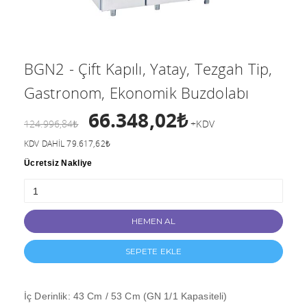
BGN2 - Çift Kapılı, Yatay, Tezgah Tip,
Gastronom, Ekonomik Buzdolabı
66.348,02₺
124.996,84₺
+KDV
KDV DAHİL 79.617,62₺
Ücretsiz Nakliye
HEMEN AL
SEPETE EKLE
İç Derinlik: 43 Cm / 53 Cm (GN 1/1 Kapasiteli)