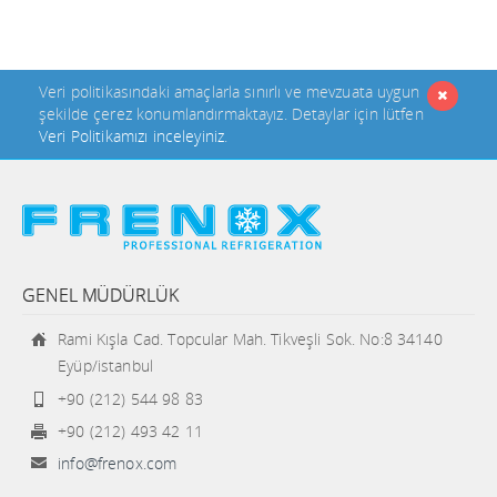
Veri politikasındaki amaçlarla sınırlı ve mevzuata uygun
şekilde çerez konumlandırmaktayız. Detaylar için lütfen
Veri Politikamızı inceleyiniz
.
GENEL MÜDÜRLÜK
Rami Kışla Cad. Topcular Mah. Tikveşli Sok. No:8 34140
Eyüp/istanbul
+90 (212) 544 98 83
+90 (212) 493 42 11
info@frenox.com