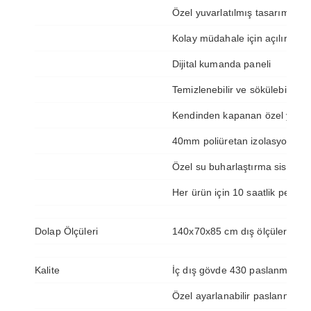
Özel yuvarlatılmış tasarım
Kolay müdahale için açılır kano
Dijital kumanda paneli
Temizlenebilir ve sökülebilir ö
Kendinden kapanan özel yaylı 
40mm poliüretan izolasyonlü üs
Özel su buharlaştırma sistemi 
Her ürün için 10 saatlik perfor
Dolap Ölçüleri
140x70x85 cm dış ölçülerinde
Kalite
İç dış gövde 430 paslanmaz çe
Özel ayarlanabilir paslanmaz 