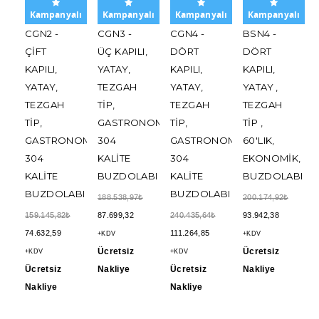
lı
Kampanyalı
Kampanyalı
Kampanyalı
Kampanyalı
CGN2 -
CGN3 -
CGN4 -
BSN4 -
ÇIFT
ÜÇ KAPILI,
DÖRT
DÖRT
KAPILI,
YATAY,
KAPILI,
KAPILI,
YATAY,
TEZGAH
YATAY,
YATAY ,
TEZGAH
TIP,
TEZGAH
TEZGAH
TIP,
GASTRONOM,
TIP,
TIP ,
NOM,
GASTRONOM,
304
GASTRONOM,
60'LIK,
IK
304
KALITE
304
EKONOMIK,
KALITE
BUZDOLABI
KALITE
BUZDOLABI
UCU
BUZDOLABI
BUZDOLABI
188.538,97₺
200.174,92₺
159.145,82₺
87.699,32
240.435,64₺
93.942,38
74.632,59
111.264,85
+KDV
+KDV
Ücretsiz
Ücretsiz
+KDV
+KDV
Ücretsiz
Nakliye
Ücretsiz
Nakliye
Nakliye
Nakliye