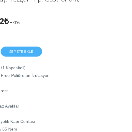
82₺
+KDV
SEPETE EKLE
/1 Kapasiteli)
C Free
Poliüretan İzolasyon
frost
az Ayaklar
nyetik Kapı Contası
 % 65 Nem