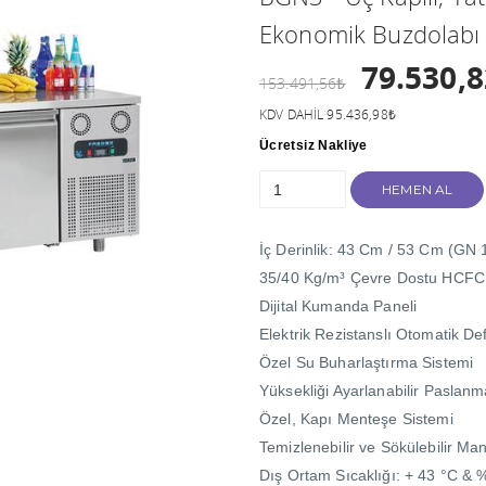
Ekonomik Buzdolabı
79.530,
153.491,56₺
KDV DAHİL 95.436,98₺
Ücretsiz Nakliye
HEMEN AL
İç Derinlik: 43 Cm / 53 Cm (GN 1
35/40 Kg/m³ Çevre Dostu HCF
Dijital Kumanda Paneli
Elektrik Rezistanslı Otomatik De
Özel Su Buharlaştırma Sistemi
Yüksekliği Ayarlanabilir Paslanm
Özel, Kapı Menteşe Sistemi
Temizlenebilir ve Sökülebilir Ma
Dış Ortam Sıcaklığı: + 43 °C &