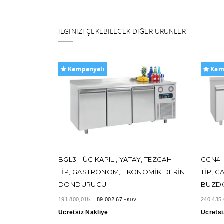
İLGINIZI ÇEKEBILECEK DIĞER ÜRÜNLER
Kampanyalı
Kam
AY, TEZGAH
BGL3 - ÜÇ KAPILI, YATAY, TEZGAH
CGN4 -
NOMIK DERIN
TIP, GASTRONOM, EKONOMIK DERIN
TIP, 
DONDURUCU
BUZD
191.800,01₺
89.002,67
240.435
+KDV
Ücretsiz Nakliye
Ücretsi