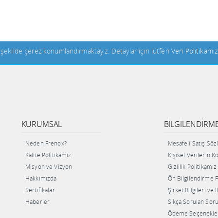
n şekilde çerez konumlandırmaktayız. Detaylar için lütfen
Veri Politikamız
KURUMSAL
BILGILENDIRM
Neden Frenox?
Mesafeli Satış Sö
Kalite Politikamız
Kişisel Verilerin 
Misyon ve Vizyon
Gizlilik Politikamız
Hakkımızda
Ön Bilgilendirme
Sertifikalar
Şirket Bilgileri ve 
Haberler
Sıkça Sorulan Soru
Ödeme Seçenekle