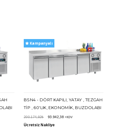
Kampanyalı
Kampanyal
ZGAH
BSN4 - DÖRT KAPILI, YATAY , TEZGAH
BSL2 - ÇIFT 
DOLABI
TIP , 60'LIK, EKONOMIK, BUZDOLABI
TIP, 60LIK,
DONDURUC
200.174,92₺
93.942,38
+KDV
Ücretsiz Nakliye
167.731,45₺
77
Ücretsiz Nakl