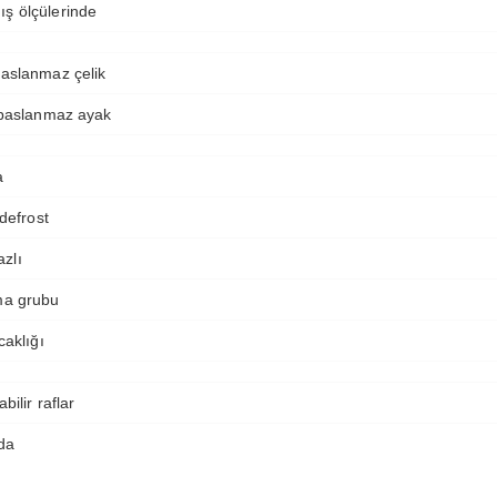
ş ölçülerinde
paslanmaz çelik
r paslanmaz ayak
a
 defrost
zlı
ma grubu
caklığı
bilir raflar
ıda