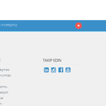
ı inceleyiniz
.
E
TAKIP EDIN
zleşmesi
Korunması
 Formu
İletişim
lar
ri