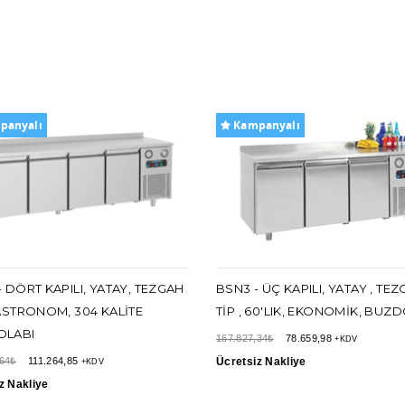
panyalı
Kampanyalı
 DÖRT KAPILI, YATAY, TEZGAH
BSN3 - ÜÇ KAPILI, YATAY , TE
GASTRONOM, 304 KALITE
TIP , 60'LIK, EKONOMIK, BUZ
OLABI
167.827,34₺
78.659,98
+KDV
,64₺
111.264,85
Ücretsiz Nakliye
+KDV
z Nakliye