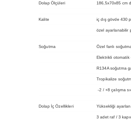
Dolap Ölçüleri
186,5x70x85 cm dı
Kalite
iç dış gövde 430 
özel ayarlanabili
Soğutma
Özel fanlı soğutm
Elektrikli otomatik
R134A soğutma ga
Tropikalize soğut
-2 / +8 çalışma sı
Dolap İç Özellikleri
Yüksekliği ayarlana
3 adet raf / 3 kap