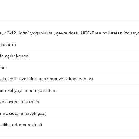
a, 40-42 Kg/m³ yoğunlukta , çevre dostu HFC-Free poliüretan izolasy
 tasarım
n açılır kanopi
neli
sökülebilir özel kir tutmaz manyetik kapı contası
 özel yaylı menteşe sistemi
zolasyonlü üst tabla
rma sistemi (sıcak gaz)
atlik performans testi