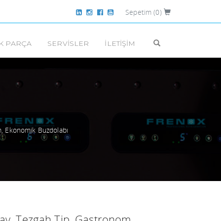
Sepetim
(0)
K PARÇA
SERVISLER
İLETIŞIM
BAR TIPI BUZDOLAPLARI
DRY AGE BUZDOLAPLARI
om, Ekonomik Buzdolabı
SOĞUK ODALAR
AKSESUARLAR
tay, Tezgah Tip, Gastronom,