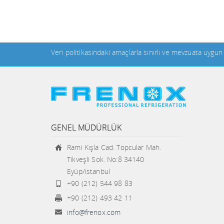
Veri politikasındaki amaçlarla sınırlı ve mevzuata uygu
GENEL MÜDÜRLÜK
Rami Kışla Cad. Topcular Mah.
Tikveşli Sok. No:8 34140
Eyüp/istanbul
+90 (212) 544 98 83
+90 (212) 493 42 11
info@frenox.com