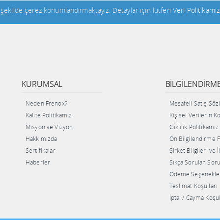
n şekilde çerez konumlandırmaktayız. Detaylar için lütfen
Veri Politikamız
KURUMSAL
BILGILENDIRM
Neden Frenox?
Mesafeli Satış Sö
Kalite Politikamız
Kişisel Verilerin 
Misyon ve Vizyon
Gizlilik Politikamız
Hakkımızda
Ön Bilgilendirme
Sertifikalar
Şirket Bilgileri ve 
Haberler
Sıkça Sorulan Soru
Ödeme Seçenekle
Teslimat Koşulları
İptal / Cayma Koşul