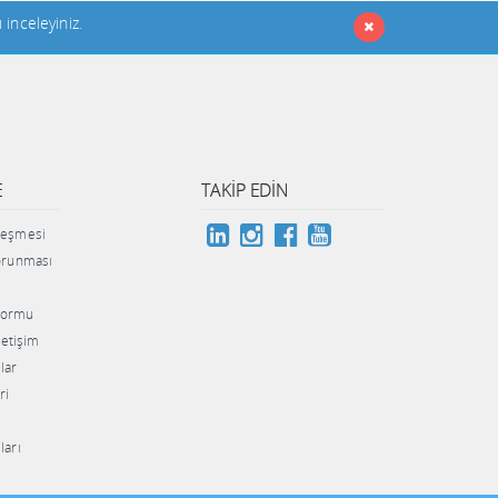
ı inceleyiniz
.
E
TAKIP EDIN
zleşmesi
Korunması
 Formu
İletişim
lar
ri
ları