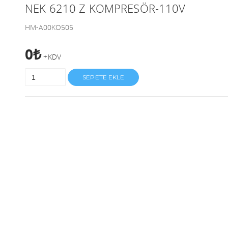
NEK 6210 Z KOMPRESÖR-110V
HM-A00KO505
0₺
+KDV
SEPETE EKLE