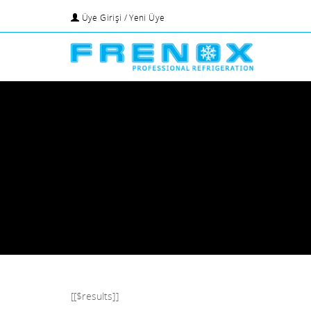
Üye Girişi / Yeni Üye
[[$results]]