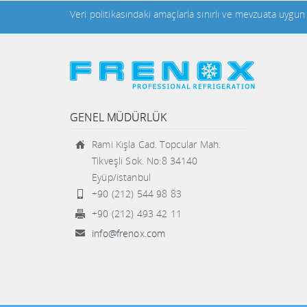
Veri politikasındaki amaçlarla sınırlı ve mevzuata uygu
GENEL MÜDÜRLÜK
Rami Kışla Cad. Topcular Mah.
Tikveşli Sok. No:8 34140
Eyüp/istanbul
+90 (212) 544 98 83
+90 (212) 493 42 11
info@frenox.com