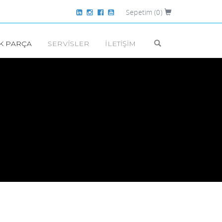
Sepetim
(0)
K PARÇA
SERVISLER
İLETIŞIM
BAR TIPI BUZDOLAPLARI
DRY AGE BUZDOLAPLARI
SOĞUK ODALAR
AKSESUARLAR